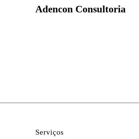
Skip
Adencon Consultoria
to
content
Serviços