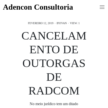
Skip
Adencon Consultoria
to
content
FEVEREIRO 12, 2019
BY
IVAN
VIEW: 1
CANCELAM
ENTO DE
OUTORGAS
DE
RADCOM
No meio jurídico tem um ditado