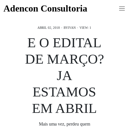
Skip
Adencon Consultoria
to
content
ABRIL 02, 2018
BY
IVAN
VIEW: 1
E O EDITAL
DE MARÇO?
JA
ESTAMOS
EM ABRIL
Mais uma vez, perdeu quem