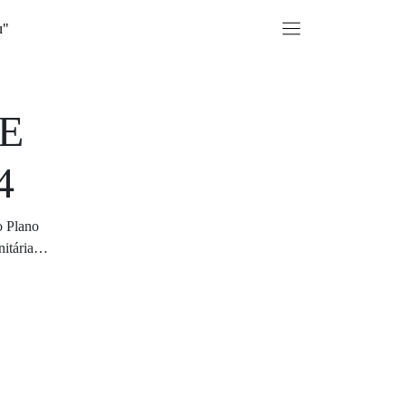
u"
E
4
o Plano
nitária…