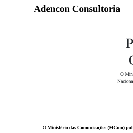
Skip
Adencon Consultoria
to
content
O Mini
Naciona
O
Ministério das Comunicações (MCom) public