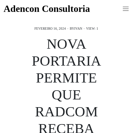
Skip
Adencon Consultoria
to
content
FEVEREIRO 16, 2024
BY
IVAN
VIEW: 1
NOVA
PORTARIA
PERMITE
QUE
RADCOM
RECEBA